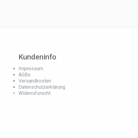
Kundeninfo
Impressum
AGBs
Versandkosten
Datenschutzerklärung
Widerrufsrecht
Template Design © Joomla Templates OrdaSoft. All rights r